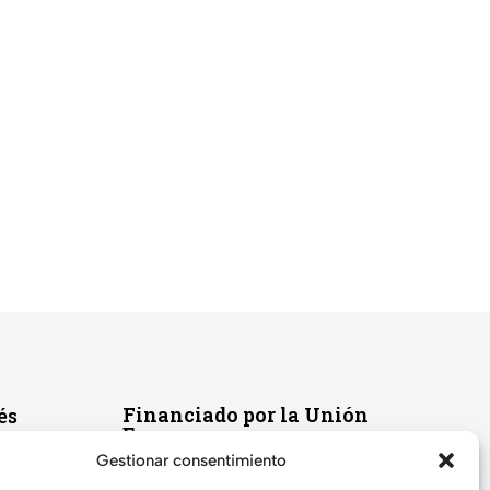
Financiado por la Unión
és
Europea –
NextGenerationEU
Gestionar consentimiento