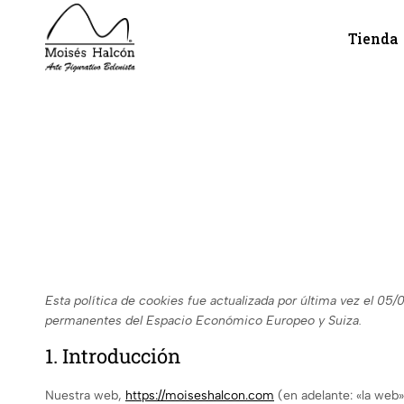
Tienda
Moisés
Figuras
Halcón
de
·
belén
Arte
artesanales
Figurativo
modeladas
Belenista
en
barro
y
policromadas
a
mano.
Tradición,
Esta política de cookies fue actualizada por última vez el 05/
realismo
permanentes del Espacio Económico Europeo y Suiza.
y
1. Introducción
dedicación
al
Nuestra web,
https://moiseshalcon.com
(en adelante: «la web»
detalle.