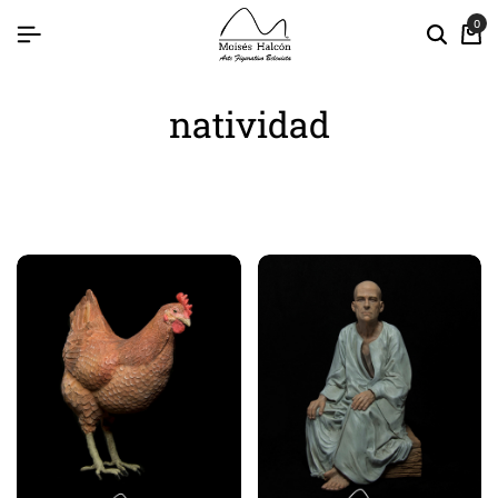
0
natividad