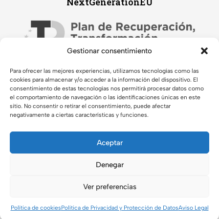
NextGenerationEU
Gestionar consentimiento
Para ofrecer las mejores experiencias, utilizamos tecnologías como las
cookies para almacenar y/o acceder a la información del dispositivo. El
consentimiento de estas tecnologías nos permitirá procesar datos como
el comportamiento de navegación o las identificaciones únicas en este
sitio. No consentir o retirar el consentimiento, puede afectar
negativamente a ciertas características y funciones.
Aceptar
© 2026 Diseñado por la
Agencia Mamá Pato
para Moisés
Halcón. Todos los derechos reservados.
Denegar
Ver preferencias
0
Política de cookies
Política de Privacidad y Protección de Datos
Aviso Legal
Tienda
Buscar
Cuenta
Carrito