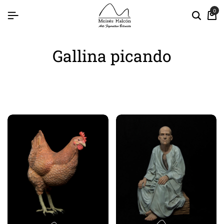
0
Gallina picando