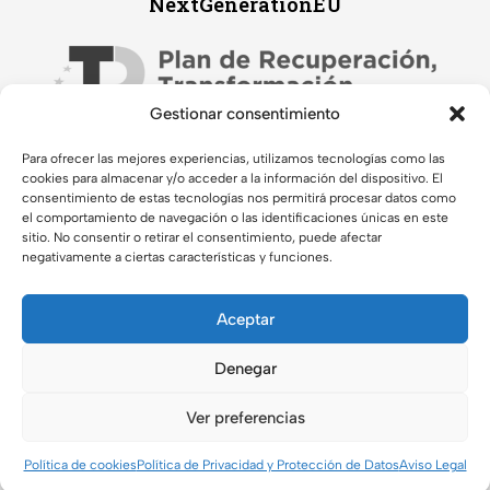
NextGenerationEU
Gestionar consentimiento
Para ofrecer las mejores experiencias, utilizamos tecnologías como las
cookies para almacenar y/o acceder a la información del dispositivo. El
consentimiento de estas tecnologías nos permitirá procesar datos como
el comportamiento de navegación o las identificaciones únicas en este
sitio. No consentir o retirar el consentimiento, puede afectar
negativamente a ciertas características y funciones.
Aceptar
© 2026 Diseñado por la
Agencia Mamá Pato
para Moisés
Halcón. Todos los derechos reservados.
Denegar
Ver preferencias
0
Política de cookies
Política de Privacidad y Protección de Datos
Aviso Legal
Tienda
Buscar
Cuenta
Carrito